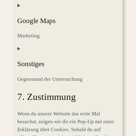
Consent
to
Google Maps
service
google-
Marketing
fonts
Consent
to
Sonstiges
service
google-
Gegenstand der Untersuchung
maps
Consent
7. Zustimmung
to
service
Wenn du unsere Website das erste Mal
sonstiges
besuchst, zeigen wir dir ein Pop-Up mit einer
Erklärung über Cookies. Sobald du auf