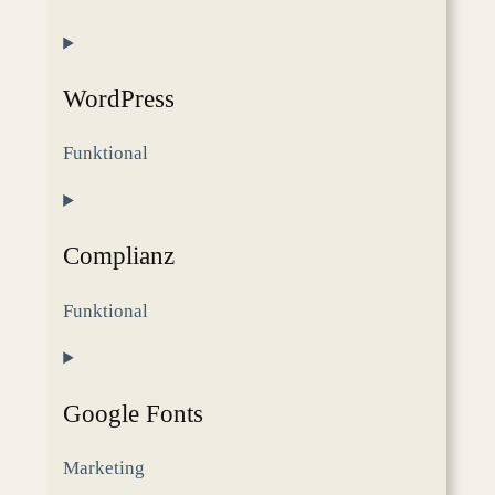
WordPress
Funktional
Consent
to
Complianz
service
wordpress
Funktional
Consent
to
Google Fonts
service
complianz
Marketing